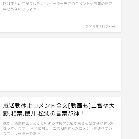
回はまとめて見ました。 ツイッター界でのコメントや外国の反応
はどうなのでしょう …
2019年1月28日
嵐活動休止コメント全文[動画も]二宮や大
野,相葉,櫻井,松潤の言葉が神！
嵐が、活動休止したことによる世間の反応が驚きを隠せない状況に
なっています。 それに対し、二宮和也さんがコメントを述べてい
ます。リーダーであ …