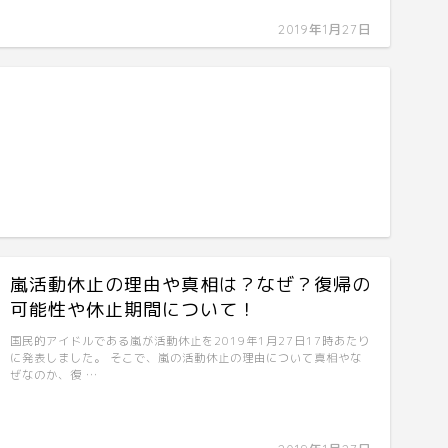
2019年1月27日
嵐活動休止の理由や真相は？なぜ？復帰の
可能性や休止期間について！
国民的アイドルである嵐が活動休止を2019年1月27日17時あたり
に発表しました。 そこで、嵐の活動休止の理由について真相やな
ぜなのか、復 …