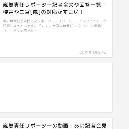
嵐無責任レポーター記者全文や回答一覧！
櫻井や二宮[嵐]の対応がすごい！
嵐に無責任と質問したレポーター、リポーター、インタビュアーが
問題になっています。 そこで、今回は無責任レポーターの言動に
ついて全文や回答を …
2019年1月29日
嵐無責任リポーターの動画！あの記者会見