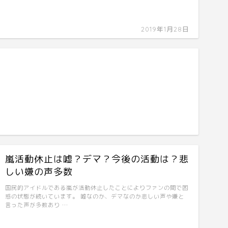
2019年1月28日
嵐活動休止は嘘？デマ？今後の活動は？悲
しい嫌の声多数
国民的アイドルである嵐が活動休止したことによりファンの間で困
惑の状態が続いています。 嘘なのか、デマなのか悲しい声や嫌と
言った声が多数あり …