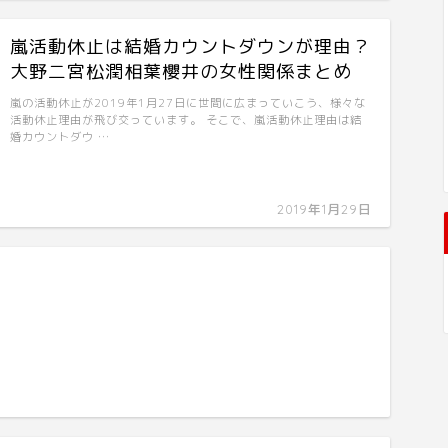
嵐活動休止は結婚カウントダウンが理由？
大野二宮松潤相葉櫻井の女性関係まとめ
嵐の活動休止が2019年1月27日に世間に広まっていこう、様々な
活動休止理由が飛び交っています。 そこで、嵐活動休止理由は結
婚カウントダウ …
2019年1月29日