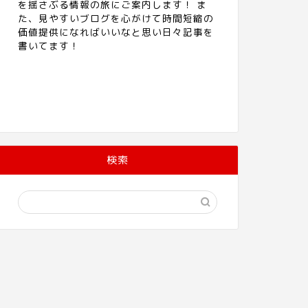
を揺さぶる情報の旅にご案内します！ ま
スポーツ
【阿部慎之助
た、見やすいブログを心がけて時間短縮の
コーチに就任
価値提供になればいいなと思い日々記事を
書いてます！
巨人・阿部慎之助選手
ね。やはり、原監督の
噂されている指導者へ 
スポーツ
【巨人・阿部
メント全文【
検索
巨人・阿部慎之助選手
ました。 そこで今回
見ていきます。 …
スポーツ
巨人・阿部慎
引退試合はい
巨人の阿部慎之助選手
ろツイッターでトレン