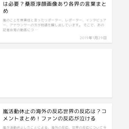
は必要？桑原淳顔画像あり各界の言葉まと
め
嵐のことを無責任と言ったリポーター、レポーター、インタビュア
ー、アナウンサーの方が物議を醸し出しています。 そこで、あの
記者会見の動画につ …
2019年1月29日
嵐活動休止の海外の反応世界の反応は？コ
メントまとめ！ファンの反応が泣ける
嵐が活動休止したことによる、海外の反応、世界の反応について今