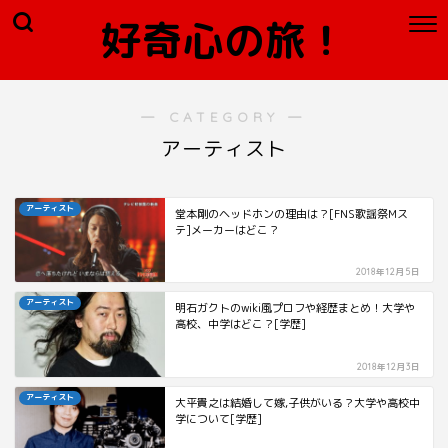
好奇心の旅！
― CATEGORY ―
アーティスト
アーティスト
堂本剛のヘッドホンの理由は？[FNS歌謡祭Mス
テ]メーカーはどこ？
2018年12月5日
アーティスト
明石ガクトのwiki風プロフや経歴まとめ！大学や
高校、中学はどこ？[学歴]
2018年12月3日
アーティスト
大平貴之は結婚して嫁,子供がいる？大学や高校中
学について[学歴]