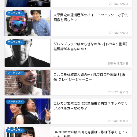
2018年12月2日
アーティスト
大平貴之の逮捕歴がヤバイ…？ツイッターで子供
画像を晒した？
2018年12月2日
アーティスト
ダレンブラウンはやらせなのか？[ドッキリ動画]
催眠術が本当なのか！
2018年11月24日
アーティスト
ロルフ身体改造人間のwiki風プロフや経歴！[画
像]クレイジージャーニー
2018年11月21日
アーティスト
エレカシ宮本浩次は発達障害で病気？キレやすく
アスペルガーなのか？
2018年11月16日
アーティスト
DAOKOの本名は吉田で身長は？歌は下手くそ？ス