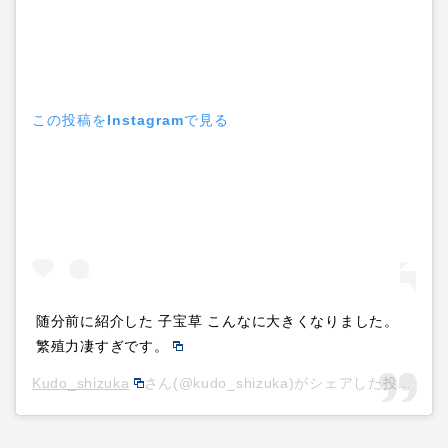
この投稿をInstagramで見る
随分前に紹介した 子宝草 こんなに大きくなりました。
繁殖力凄すぎです。
Kudo_shizuka
さん(@kudo_shizuka)がシェアした投稿 –
2