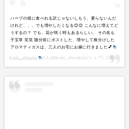
ハーブの様に食べれる訳じゃないしもう、要らないんだ
けれど、、、でも増やしたくなる😊😊 こんなに増えてど
うするの？ でも、花が咲く時もあるらしい。 その名も
子宝草 笑笑 随分前にポストした、増やして株分けした
アロマティカスは、三人のお宅にお嫁に行きました💕
Kudo_shizuka
さん(@kudo_shizuka)がシェアした投稿 –
2