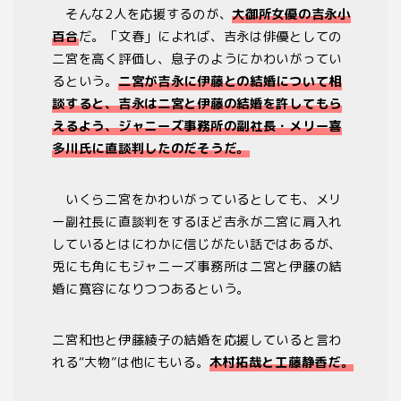
そんな2人を応援するのが、
大御所女優の吉永小
百合
だ。「文春」によれば、吉永は俳優としての
二宮を高く評価し、息子のようにかわいがってい
るという。
二宮が吉永に伊藤との結婚について相
談すると、吉永は二宮と伊藤の結婚を許してもら
えるよう、ジャニーズ事務所の副社長・メリー喜
多川氏に直談判したのだそうだ。
いくら二宮をかわいがっているとしても、メリ
ー副社長に直談判をするほど吉永が二宮に肩入れ
しているとはにわかに信じがたい話ではあるが、
兎にも角にもジャニーズ事務所は二宮と伊藤の結
婚に寛容になりつつあるという。
二宮和也と伊藤綾子の結婚を応援していると言わ
れる“大物”は他にもいる。
木村拓哉と工藤静香だ。