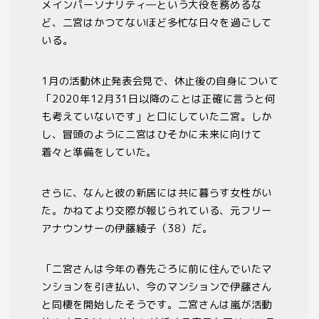
メインパーソナリティ―という大役を務めるな
ど、二宮はかつてないほど多忙な日々を過ごして
いる。
1
月の活動休止発表会見で、休止後の自身について
「
2020
年
12
月
31
日以降のことは正確に言うと何
も考えていないです」と口にしていた二宮。しか
し、冒頭のように二宮はひそかに未来に向けて
着々と準備をしていた。
さらに、なんと彼の新居には共に暮らす女性がい
た。かねてより交際が報じられている、元フリー
アナウンサーの伊藤綾子（
38
）だ。
「二宮さんは今年の春先ごろに前に住んでいたマ
ンションを引き払い、今のマンションで伊藤さん
と同棲を開始したそうです。二宮さんは嵐が活動