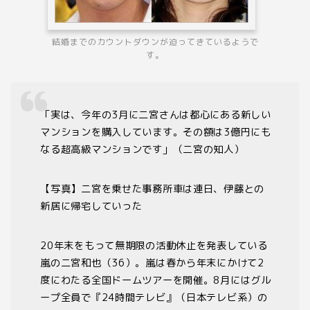
結婚までのカウントダウンが迫ってきているようで
す。
「実は、今年の
3
月に二宮さんは都心にある新しい
マンションを購入しています。その額は
3
億円にも
なる超高級マンションです」（二宮の知人）
【写真】二宮を乗せた事務所車は連日、伊藤との
新居に帰宅していった
20
年末をもって無期限の活動休止を発表している
嵐の二宮和也（
36
）。嵐は春から年末にかけて
2
度にわたる全国ドームツアーを開催。
8
月にはグル
ープ全員で『
24
時間テレビ』（日本テレビ系）の