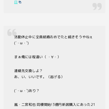
日
活動休止中に全員結婚おめでたと続きそうやねぇ
(´・ω・`)
まぁ俺には程遠い（ ・∀・）
連絡先交換しよ？
あ、い、いいです。（逃げる）
(´・ω・`)あり？
嵐・二宮和也 同棲開始!3億円新居購入にあった21