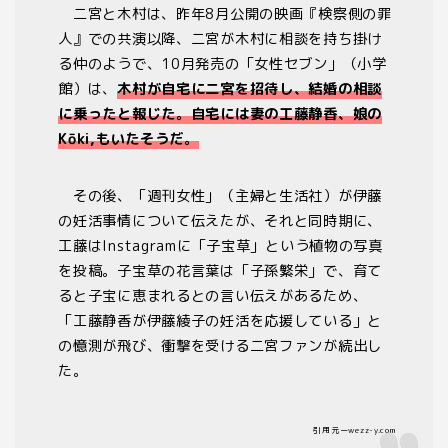
二宮と木村は、昨年8月公開の映画『検察側の罪
人』での共演以降、二宮が木村に相談を持ち掛け
る仲のようで、10月発売の「女性セブン」（小学
館）は、
木村が自宅に二宮を招待し、結婚の相談
に乗ったと報じた。自宅には妻の工藤静香、娘の
Kōki,もいたそうだ。
その後、「週刊女性」（主婦と生活社）が伊藤
の妊活事情について伝えたが、それと同時期に、
工藤はInstagramに「子宝草」という植物の写真
を投稿。子宝草の花言葉は「子孫繁栄」で、育て
ると子宝に恵まれるとの言い伝えがあるため、
「工藤静香が伊藤綾子の妊活を応援している」と
の憶測が飛び、衝撃を受ける二宮ファンが続出し
た。
引用元ーwezz-y.com