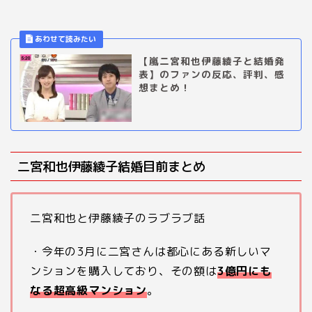
【嵐二宮和也伊藤綾子と結婚発
表】のファンの反応、評判、感
想まとめ！
二宮和也伊藤綾子結婚目前まとめ
二宮和也と伊藤綾子のラブラブ話
・今年の
3
月に二宮さんは都心にある新しいマ
ンションを購入しており、その額は
3
億円にも
なる超高級マンション
。