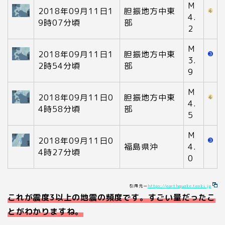
M
2018年09月11日1
胆振地方中東
4.
9時07分頃
部
2
M
2018年09月11日1
胆振地方中東
3.
2時54分頃
部
9
M
2018年09月11日0
胆振地方中東
4.
4時58分頃
部
5
M
2018年09月11日0
福島県沖
4.
4時27分頃
0
引用元ー
https://earthquake.tenki.jp
これが震度
3
以上の地震の頻度です。すごい量だったこ
とがわかりますね。