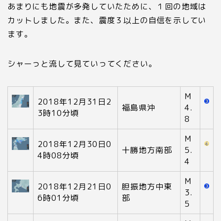
あまりにも地震が多発していたために、１回の地域は
カットしました。また、震度３以上の自信を示してい
ます。
シャーっと流して見ていってください。
M
2018年12月31日2
福島県沖
4.
3時10分頃
8
M
2018年12月30日0
十勝地方南部
5.
4時08分頃
4
M
2018年12月21日0
胆振地方中東
3.
6時01分頃
部
5