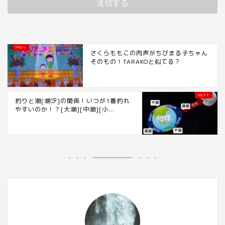
さくらももこの肉声がちびまる子ちゃん
そのもの！TARAKOと似てる？
釣りと潮[潮汐]の関係！いつが1番釣れ
やすいのか！？[大潮][中潮][小...