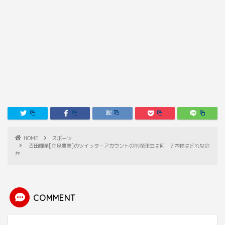
HOME
スポーツ
吉田輝星[金足農業]のツイッターアカウントの削除理由は何！？本物はどれなの
か
COMMENT