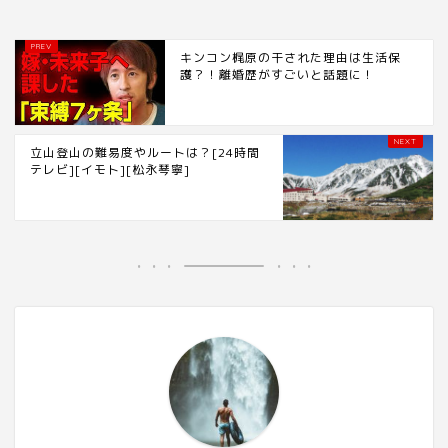
キンコン梶原の干された理由は生活保
護？！離婚歴がすごいと話題に！
立山登山の難易度やルートは？[24時間
テレビ][イモト][松永琴寧]