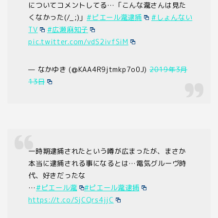
についてコメントしてる…「こんな瀧さんは見た
くなかった(/_;)」
#ピエール瀧逮捕
#しょんない
TV
#広瀬麻知子
pic.twitter.com/vdS2ivfSiM
— なかゆき (@KAA4R9jtmkp7o0J)
2019年3月
13日
一時期逮捕されたという噂が広まったが、まさか
本当に逮捕される事になるとは…電気グルーヴ時
代、好きだったな
…
#ピエール瀧
#ピエール瀧逮捕
https://t.co/SjCQrs4jjC