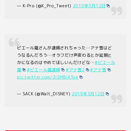
— K-Pro (@K_Pro_Tweet)
2019年3月12日
ピエール瀧さんが逮捕されちゃった…アナ雪はど
うなるんだろう…オラフだけ声変わるとか延期と
かになるのはやめてほしいんだけどな…
#ピエール
瀧
#ピエール瀧逮捕
#アナ雪2
#アナ雪
pic.twitter.com/2iSMBiX3vz
— SACK (@WaIt_DlSNEY)
2019年3月12日