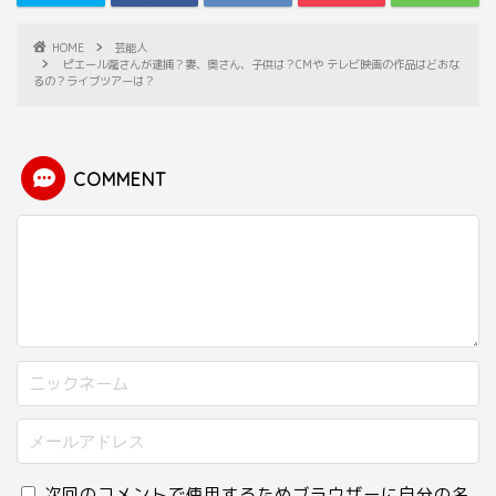
HOME
芸能人
ピエール瀧さんが逮捕？妻、奥さん、子供は？CMや テレビ映画の作品はどおな
るの？ライブツアーは？
COMMENT
次回のコメントで使用するためブラウザーに自分の名