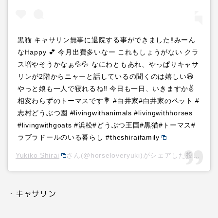
黒猫 キャサリン無事に退院する事ができました‼️みーん
なHappy 💕 今月出費多いなー これもしょうがない クラ
ス増やそうかなぁ💦💦 なにわともあれ、やっぱりキャサ
リンが2階からニャーと話しているの聞くのは嬉しい😃
やっと娘も一人で寝れるね‼️ 今日も一日、いきますか✌️
相変わらずのトーマスです💐 #白井家#白井家のペット #
志村どうぶつ園 #livingwithanimals #livingwithhorses
#livingwithgoats #浜松#どうぶつ王国#黒猫#トーマス#
ラブラドールのいる暮らし #theshiraifamily
Yukiko Shirai
さん(@horseloveryuki)がシェアした投稿 –
2
・キャサリン