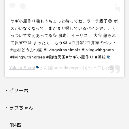
ヤギ小屋作り🤗もうちょっと待ってね、ラーラ親子😊 ボ
スがいなくなって、まだまだ探しているパイン達、、く
っついて支えあってる💦 脱走、イーリス 、大谷 怒られ
て反省中😅 まったく、もう😂 #白井家#白井家のペット
#志村どうぶつ園 #livingwithanimals #livingwithgoats
#livingwithhorses #動物天国#ヤギ小屋作り #浜松
Yukiko Shirai
さん(@horseloveryuki)がシェアした投稿 –
2
・ビリー君
・ラブちゃん
・他
4
匹