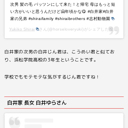
次男 髪の毛 パッツンにして来た！と帰宅 母はもっと短
い方がいいと思うんだけど🤗年頃かな😋 #白井家#白井
家の兄弟 #shiraifamily #shiraibrothers #志村動物園
Yukiko Shirai
さん(@horseloveryuki)がシェアした投稿 –
2
白井家の次男の白井じん君は、こうめい君と似てお
り、浜松学院高校の
3
年生ということです。
学校でもモテモテな気がするじん君ですね！
白井家 長女 白井ゆらさん