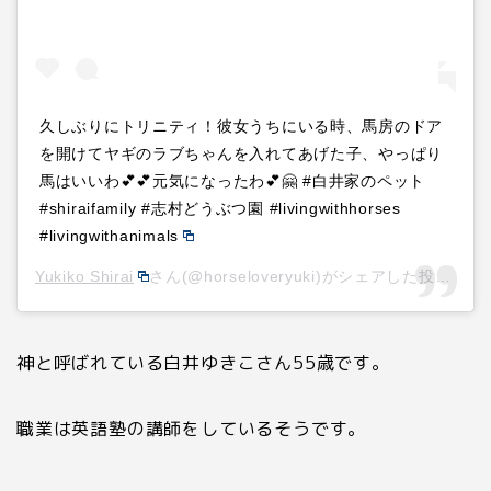
久しぶりにトリニティ！彼女うちにいる時、馬房のドア
を開けてヤギのラブちゃんを入れてあげた子、やっぱり
馬はいいわ💕💕元気になったわ💕🤗 #白井家のペット
#shiraifamily #志村どうぶつ園 #livingwithhorses
#livingwithanimals
Yukiko Shirai
さん(@horseloveryuki)がシェアした投稿 –
2
神と呼ばれている白井ゆきこさん
55
歳です。
職業は英語塾の講師をしているそうです。