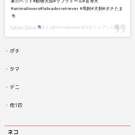
家のペット#動物天国#ラブラドール#盲導犬
#animallovers#labradorretriever #馬飼#犬飼#ポチたま
Yukiko Shirai
さん(@horseloveryuki)がシェアした投稿 –
2
・ポチ
・タマ
・デニ
・他
1
匹
ネコ