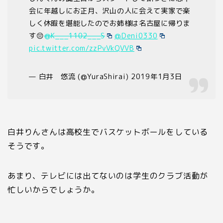
会に年越しにお正月、沢山の人に会えて実家で楽
しく休暇を堪能したのでお姉様は名古屋に帰りま
す😔
@K___1102___S
@Deni0330
pic.twitter.com/zzPvVkQVVB
— 白井 悠流 (@YuraShirai) 2019年1月3日
白井りんさんは高校生でバスケットボールをしている
そうです。
あまり、テレビには出てないのは学生のクラブ活動が
忙しいからでしょうか。