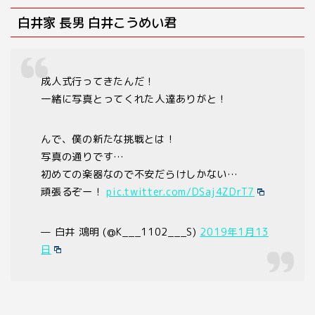
白井家 長男 白井こうめい君
成人式行ってきたんだ！
一緒に写真とってくれた人達ありがと！
んで、僕の新たな挑戦とは！
写真の通りです…
初めての楽器なので不安だらけしかない…
頑張るぞー！
pic.twitter.com/DSaj4ZDrT7
— 白井 鴻明 (@K___1102___S)
2019年1月13
日