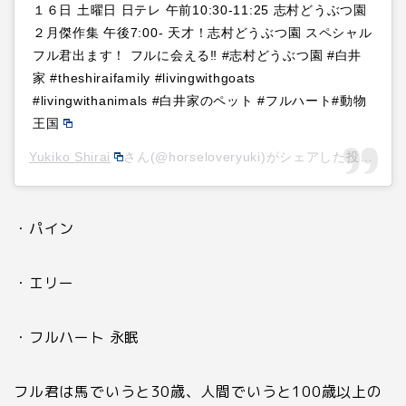
１６日 土曜日 日テレ 午前10:30-11:25 志村どうぶつ園
２月傑作集 午後7:00- 天才！志村どうぶつ園 スペシャル
フル君出ます！ フルに会える‼️ #志村どうぶつ園 #白井
家 #theshiraifamily #livingwithgoats
#livingwithanimals #白井家のペット #フルハート#動物
王国
Yukiko Shirai
さん(@horseloveryuki)がシェアした投稿 –
2
・パイン
・エリー
・フルハート 永眠
フル君は馬でいうと
30
歳、人間でいうと
100
歳以上の