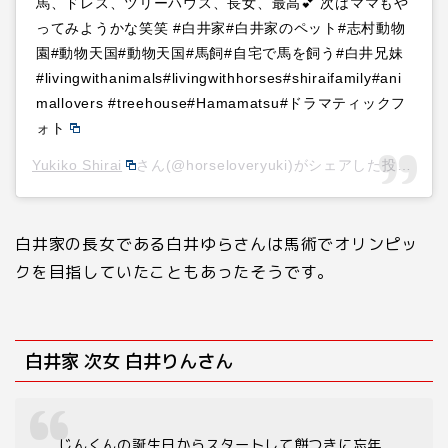
馬、ドレス、ツリーハウス、長女、最高💕 次はママもや
ってみようかな笑笑 #白井家#白井家のペット#志村動物
園#動物天国#動物天国#馬飼#自宅で馬を飼う#白井兄妹
#livingwithanimals#livingwithhorses#shiraifamily#ani
mallovers #treehouse#Hamamatsu#ドラマティックフ
ォト
Yukiko Shirai
さん(@horseloveryuki)がシェアした投稿 –
2
白井家の長女である白井ゆらさんは馬術でオリンピッ
クを目指していたこともあったそうです。
白井家 次女 白井りんさん
じんくんの誕生日からスタートして餅つきに忘年