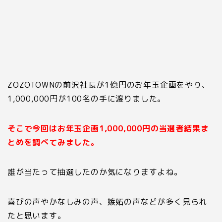
ZOZOTOWN
の前沢社長が
1
億円のお年玉企画をやり、
1
,
000
,
000
円が
100
名の手に渡りました。
そこで今回はお年玉企画
1
,
000
,
000
円の当選者結果ま
とめを調べてみました。
誰が当たって抽選したのか気になりますよね。
喜びの声やかなしみの声、嫉妬の声などが多く見られ
たと思います。