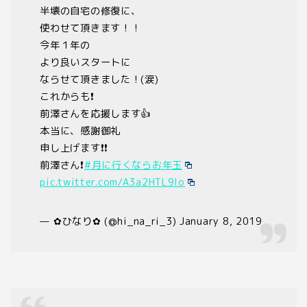
半壊の自宅の修復に、
使わせて頂きます！！
今年１年の
より良いスタートに
ならせて頂きました！(涙)
これからも❗️
前澤さんを応援します👍
本当に、感謝御礼
申し上げます❗️❗️
前澤さん❗️
#月に行くならお年玉
pic.twitter.com/A3a2HTL9lo
— ✿ひなり✿ (@hi_na_ri_3) January 8, 2019