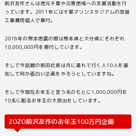
前沢友作さんは地元千葉や災害地域への支援活動を行
っています。
2011
年には千葉マリンスタジアムの改装
工事費用個人で寄付。
2016
年の熊本地震の際は熊本県と大分県にそれぞれ
10
,
000,000
円を寄付しています。
そして今話題の前田社長は月に連れて行く人
10
人を選
別して何か面白い企画をやろうとしていますね。
そして今現在お年玉と言う名のもとに
1
,
000
,
000
円を
10
名に配るお年玉の大放出をしています。
ZOZO
前沢友作のお年玉
100
万円企画