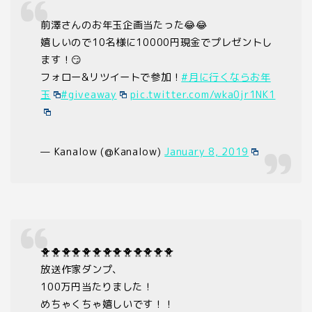
前澤さんのお年玉企画当たった😂😂
嬉しいので10名様に10000円現金でプレゼントし
ます！😏
フォロー&リツイートで参加！
#月に行くならお年
玉
#giveaway
pic.twitter.com/wka0jr1NK1
— Kanalow (@Kanalow)
January 8, 2019
🐥🐥🐥🐥🐥🐥🐥🐥🐥🐥🐥🐥🐥
放送作家ダンプ、
100万円当たりました！
めちゃくちゃ嬉しいです！！