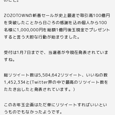
のこと。
ZOZOTOWN
の新春セールが史上最速で取引高
100
億円
を突破したことから日ごろの感謝を込め個人から
100
名様に
1
,
000
,
000
円を総額
1
億円後玉現金でプレゼント
すると言う大胆な行動が始まりました。
受付は
1
月
7
日までで、当選者が今現在発表されていま
すね。
総リツイート数は
5
,
584
,
642リツイート、いいねの数
1
,
452
,
334
と(
Twitter界
の中で最高のリツイート数を
たたき出したと発表されています。）
このお年玉企画はただ単にリツイートすればいいとい
うものでもなかったようです。