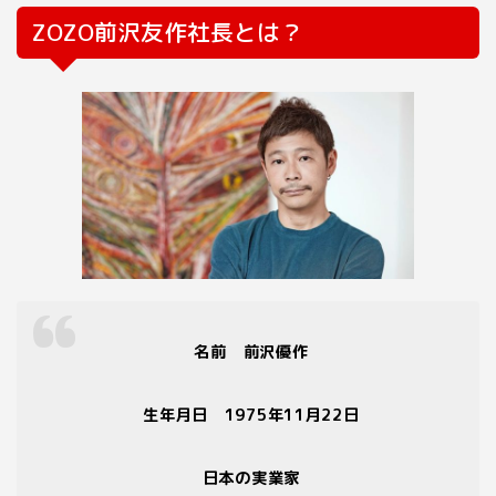
ZOZO
前沢友作社長とは？
名前 前沢優作
生年月日
1975
年
11
月
22
日
日本の実業家