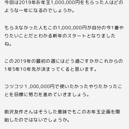
今回は
2019
年お年玉
1
,
000
,
000
円をもらった人はどの
ような一年になるのでしょうか。
もらえなかった人もこの
1
,
000
,
000
円が自分の今
1
番や
りたいことだとわかる新年のスタートとなりました
ね。
この
2019
年の最初の週にはどう過ごすかがこれからの
1
年
5
年
10
年先が決まってくると思います。
コツコツ１,
000
,
000
円で使いたかったやりたかったこ
とを目標に努力を進めていきましょう。
前沢友作さんはそうした意味でもこのお年玉企画を開
始したのではないでしょうか。