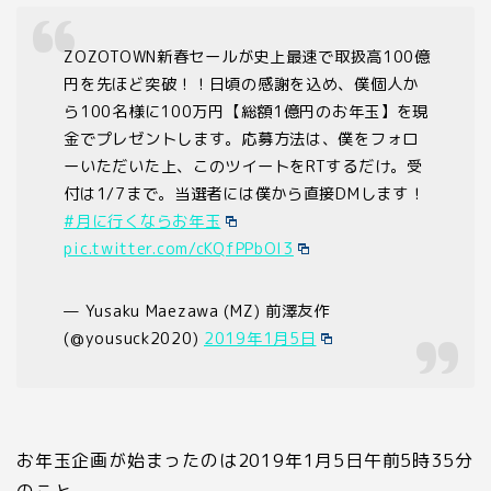
ZOZOTOWN新春セールが史上最速で取扱高100億
円を先ほど突破！！日頃の感謝を込め、僕個人か
ら100名様に100万円【総額1億円のお年玉】を現
金でプレゼントします。応募方法は、僕をフォロ
ーいただいた上、このツイートをRTするだけ。受
付は1/7まで。当選者には僕から直接DMします！
#月に行くならお年玉
pic.twitter.com/cKQfPPbOI3
— Yusaku Maezawa (MZ) 前澤友作
(@yousuck2020)
2019年1月5日
お年玉企画が始まったのは
2019
年
1
月
5
日午前
5
時
35
分