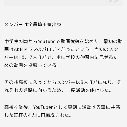
メンバーは全員埼玉県出身。
中学生の頃からYouTubeで動画投稿を始めた。最初の動
画は
AKB
ドラマのパロディだったという。当初のメン
バーは
16
、
7
人ほどで、主に学校の仲間内に見せるた
めの動画を投稿している。
その後高校に入ってからメンバーは
8
人ほどになり、そ
れぞれの進路に向かうため、一度活動を休止した。
高校卒業後、
YouTuber
として真剣に活動する事に共感
した現在の
4
人に再編成された。