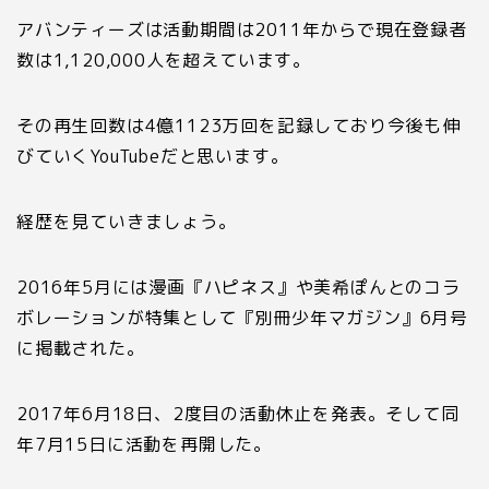
アバンティーズは活動期間は
2011
年からで現在登録者
数は
1
,12
0
,
000
人を超えています。
その再生回数は
4
億
1123
万回を記録しており今後も伸
びていく
YouTube
だと思います。
経歴を見ていきましょう。
2016
年
5
月には漫画『ハピネス』や美希ぽんとのコラ
ボレーションが特集として『別冊少年マガジン』
6
月号
に掲載された。
2017
年
6
月
18
日、
2
度目の活動休止を発表。そして同
年
7
月
15
日に活動を再開した。