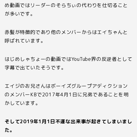
め動画ではリーダーのそらちぃの代わりを仕切ること
が多いです。
赤髪が特徴的であり他のメンバーからはエイちゃんと
呼ばれています。
はじめしゃちょーの動画では
YouTube界
の反逆者として
字幕で出ていたそうです。
エイジ
のお兄さんはボーイズグループアディクション
のメンバー
KB
で
2017
年
4
月
1
日に兄弟であることを明
かしています。
そして
2019
年
1
月
1
日不運な出来事が起きてしまいまし
た。