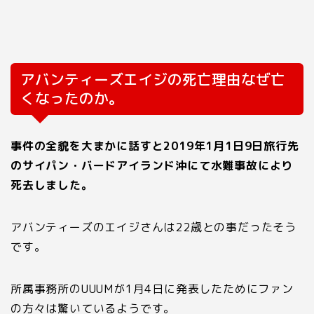
アバンティーズエイジの死亡理由なぜ亡
くなったのか。
事件の全貌を大まかに話すと
2019
年
1
月
1
日
9
日旅行先
のサイパン・バードアイランド沖にて水難事故により
死去しました。
アバンティーズのエイジさんは22歳との事だったそう
です。
所属事務所のUUUMが
1
月
4
日に発表したためにファン
の方々は驚いているようです。