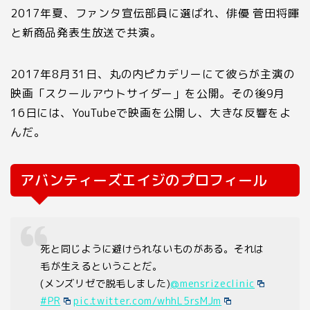
2017
年夏、ファンタ宣伝部員に選ばれ、俳優 菅田将暉
と新商品発表生放送で共演。
2017
年
8
月
31
日、丸の内ピカデリーにて彼らが主演の
映画「スクールアウトサイダー」を公開。その後
9
月
16
日には、
YouTube
で映画を公開し、大きな反響をよ
んだ。
アバンティーズエイジのプロフィール
死と同じように避けられないものがある。それは
毛が生えるということだ。
(メンズリゼで脱毛しました)
@mensrizeclinic
#PR
pic.twitter.com/whhL5rsMJm