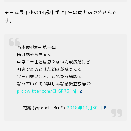
チーム最年少の
14
歳中学
2
年生の筒井あやめさんで
す。
乃木坂4期生 第一弾
筒井あやめちゃん
中学二年生とは思えない完成度だけど
引きでとるとまだ幼さが残ってて
今も可愛いけど、これから綺麗に
なっていくのが楽しみなる顔立ち😭💘
pic.twitter.com/CHGR731hjl
— 花霞 (@peach_3ru9)
2018年11月30日