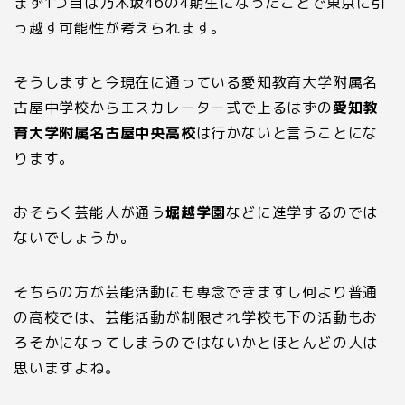
まず
1
つ目は乃木坂
46
の
4
期生になったことで東京に引
っ越す可能性が考えられます。
そうしますと今現在に通っている愛知教育大学附属名
古屋中学校からエスカレーター式で上るはずの
愛知教
育大学附属名古屋中央高校
は行かないと言うことにな
ります。
おそらく芸能人が通う
堀越学園
などに進学するのでは
ないでしょうか。
そちらの方が芸能活動にも専念できますし何より普通
の高校では、芸能活動が制限され学校も下の活動もお
ろそかになってしまうのではないかとほとんどの人は
思いますよね。