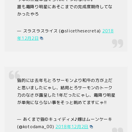
誰も霜降り明星にあそこまでの完成度期待してな
かったやろ
— スラスラスライス (@slicethesecreta)
2018
年12月2日
猫的には去年もとろサーモンより和牛の方が上だ
と思いましたにゃし、結局とろサーモンのトーク
力のなさが露呈した1年だったにゃし、霜降り明星
が単発にならない事をそっと眺めてますにゃ!!
— あくまで猫©キュイディメ♪嫁はムーンケーキ
(@kotodama_00)
2018年12月2日