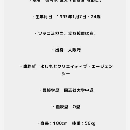
・本名 佐々木 直人（ささき なおと）
・生年月日
1993
年
1
月
7
日・
24
歳
・ツッコミ担当。立ち位置は右。
・出身 大阪府
・事務所 よしもとクリエイティブ・エージェン
シー
・最終学歴 同志社大学中退
・血液型
O
型
・身長：
180cm
体重：
56kg