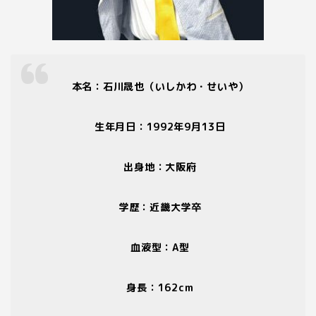
本名：石川晟也（いしかわ・せいや）
生年月日：
1992
年
9
月
13
日
出身地：大阪府
学歴：近畿大学卒
血液型：
A
型
身長：
162cm