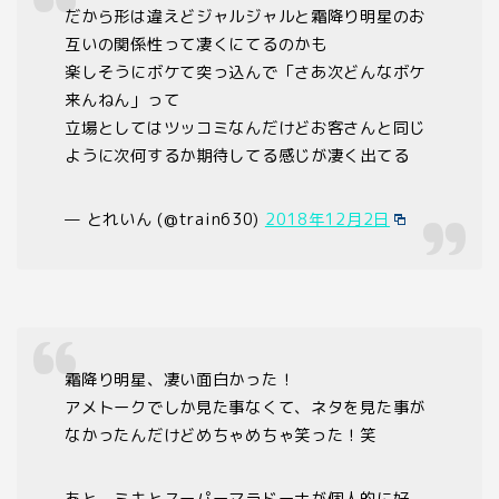
だから形は違えどジャルジャルと霜降り明星のお
互いの関係性って凄くにてるのかも
楽しそうにボケて突っ込んで「さあ次どんなボケ
来んねん」って
立場としてはツッコミなんだけどお客さんと同じ
ように次何するか期待してる感じが凄く出てる
— とれいん (@train630)
2018年12月2日
霜降り明星、凄い面白かった！
アメトークでしか見た事なくて、ネタを見た事が
なかったんだけどめちゃめちゃ笑った！笑
あと、ミキとスーパーマラドーナが個人的に好