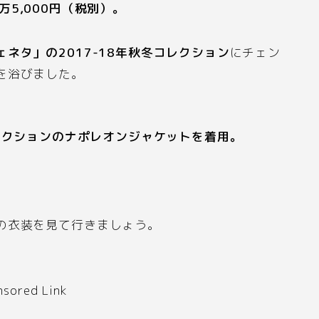
万
5
,
000
円（税別）。
ェネタ」の
2017-18
年秋冬コレクション
にチェン
を浴びました。
レクションのナポレオンジャケットを着用。
の衣装を見て行きましょう。
nsored Link