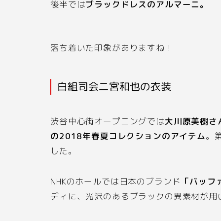
後半では
ブラックドレスのアルマーニ。
落ち着いた印象がありますね！
白組司会二宮和也の衣装
渋谷中心街オープニングでは
大川原美樹さ
の
2018
年春夏コレクションのアイテム
。
した。
NHK
のホールでは日本のブランド
「バッフ
ディに、光沢のあるブラックの異素材が用