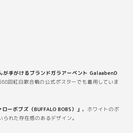
んが手がけるブランドガラアーベント
GalaabenD
第
68
回紅白歌合戦の公式ポスターでも着用していま
ァローボブズ（
BUFFALO BOBS
）」
。ホワイトのボ
いられた存在感のあるデザイン。