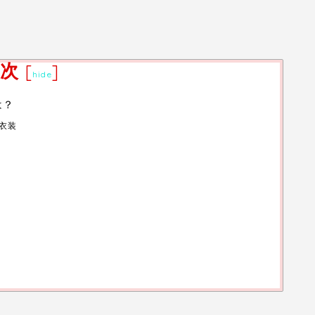
次
[
]
hide
は？
衣装