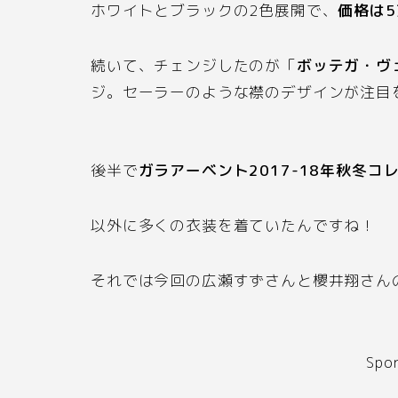
ホワイトとブラックの
2
色展開で、
価格は
5
続いて、チェンジしたのが「
ボッテガ・ヴ
ジ。セーラーのような襟のデザインが注目
後半で
ガラアーベント
2017-18
年秋冬コ
以外に多くの衣装を着ていたんですね！
それでは今回の広瀬すずさんと櫻井翔さん
Spo