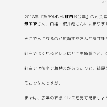
ス
2018
年『第
69
回
NHK
紅白
歌合戦』の司会
瀬すず
さん、白組・櫻井翔さんに決まりま
そこで気になるのが広瀬すずさんや櫻井翔
紅白でよく見るドレスはとても綺麗でどこ
紅白では後半で着替えがあったりと、綺麗
そこでなんですが、
まずは、去年の衣装ドレスを見て見ましょ