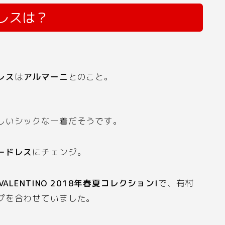
レスは？
レス
は
アルマーニ
とのこと。
しいシックな一着だそうです。
ードレス
にチェンジ。
VALENTINO 2018
年春夏コレクション
I
で、有村
プを合わせていました。