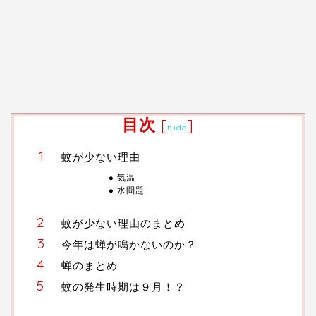
目次
[
]
hide
蚊が少ない理由
気温
水問題
蚊が少ない理由のまとめ
今年は蝉が鳴かないのか？
蝉のまとめ
蚊の発生時期は９月！？