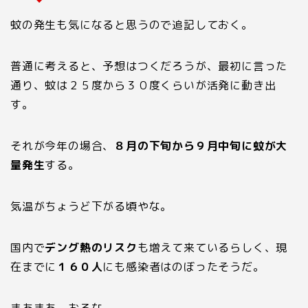
蚊の発生も気になると思うので追記しておく。
普通に考えると、予想はつくだろうが、最初に言った
通り、蚊は２５度から３０度くらいが活発に動き出
す。
それが今年の場合、
８月の下旬から９月中旬に蚊が大
量発生
する。
気温がちょうど下がる頃やな。
国内で
デング熱のリスク
も増えて来ているらしく、現
在までに
１６０人
にも感染者はのぼったそうだ。
まあまあ、おるな。