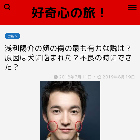
好奇心の旅！
芸能人
浅利陽介の顔の傷の最も有力な説は？
原因は犬に噛まれた？不良の時にでき
た？
2018年7月11日
/
2019年8月19日