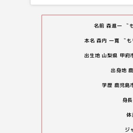
名前 森進一 〝
本名 森内 一寛 〝
出生地 山梨県 甲府市
出身地 
学歴 鹿児島
身長
体
ジ