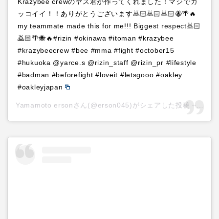
Krazybee crewのヤス君が作ってくれました！マジでカ
ッコイイ！！ありがとうございます🙇🏻🙇🏻🙇🏻🐝🌴🔥
my teammate made this for me!!! Biggest respect🙇🏻
🙇🏻🌴🐝🔥#rizin #okinawa #itoman #krazybee
#krazybeecrew #bee #mma #fight #october15
#hukuoka @yarce.s @rizin_staff @rizin_pr #lifestyle
#badman #beforefight #loveit #letsgooo #oakley
#oakleyjapan
Yamamoto ersonさん(@erson045)がシェアした投稿 –
201