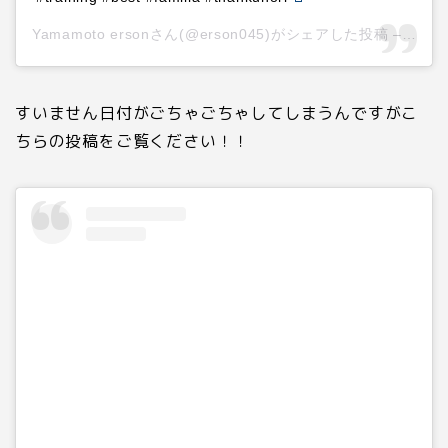
Yamamoto ersonさん(@erson045)がシェアした投稿 –
201
すいません日付がごちゃごちゃしてしまうんですがこ
ちらの投稿をご覧ください！！