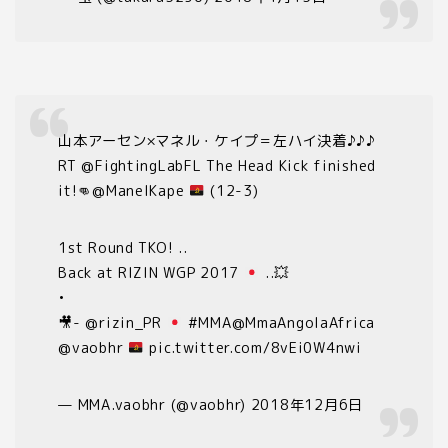
山本アーセン×マネル・ケイプ＝左ハイ決着♪♪♪
RT @FightingLabFL The Head Kick finished
it!
👊
@ManelKape
(12-3)
1st Round TKO! ..
Back at RIZIN WGP 2017
..
💥
•
🎥
- @rizin_PR
#MMA@MmaAngolaAfrica
@vaobhr
pic.twitter.com/8vEi0W4nwi
— MMA.vaobhr (@vaobhr) 2018年12月6日