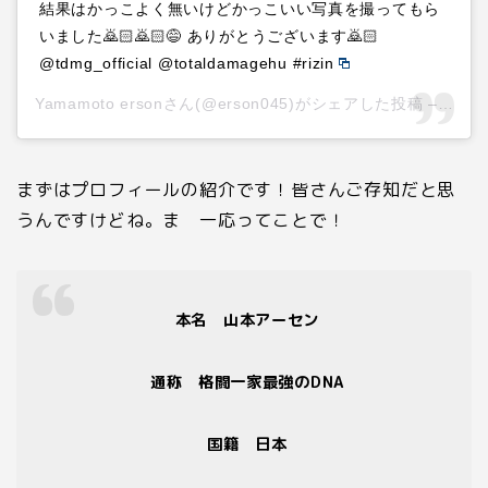
結果はかっこよく無いけどかっこいい写真を撮ってもら
いました🙇🏻🙇🏻😅 ありがとうございます🙇🏻
@tdmg_official @totaldamagehu #rizin
Yamamoto ersonさん(@erson045)がシェアした投稿 –
201
まずはプロフィールの紹介です！皆さんご存知だと思
うんですけどね。ま 一応ってことで！
本名 山本アーセン
通称 格闘一家最強のDNA
国籍 日本