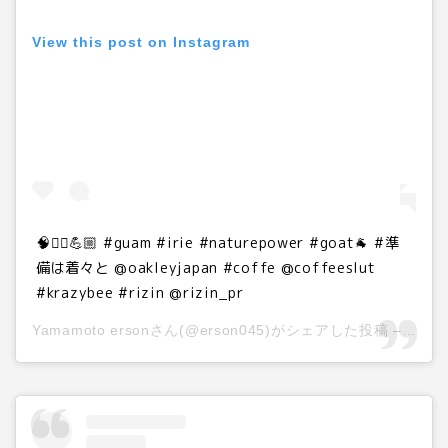
View this post on Instagram
🧠🧟‍♂️💪🏼 #guam #irie #naturepower #goat🐐 #準
備は着々と @oakleyjapan #coffe @coffeeslut
#krazybee #rizin @rizin_pr
Yamamoto ersonさん(@erson045)がシェアした投稿 –
201