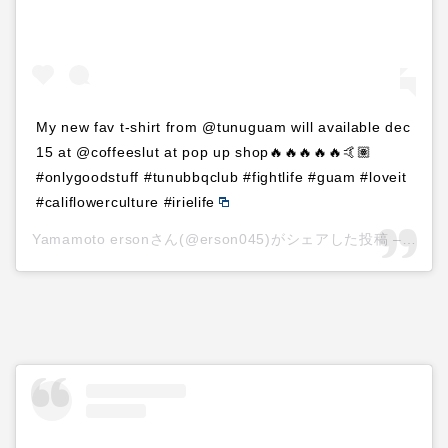
My new fav t-shirt from @tunuguam will available dec
15 at @coffeeslut at pop up shop🔥🔥🔥🔥🔥🤙🏽
#onlygoodstuff #tunubbqclub #fightlife #guam #loveit
#califlowerculture #irielife
Yamamoto ersonさん(@erson045)がシェアした投稿 –
201