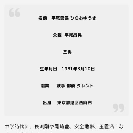
名前
平尾勇気 ひらおゆうき
父親
平尾昌晃
三男
生年月日
1981
年
3
月
10
日
職業
歌手 俳優 タレント
出身
東京都港区西麻布
中学時代に、長渕剛や尾崎豊、安全地帯、玉置浩二な