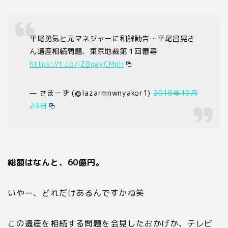
平尾勇気と元マネジャーに和解勧告…平尾昌晃さ
ん遺産相続問題、東京地裁第１回審尋
https://t.co/jZ8qayCMpH
— さまーず (@lazarmnwnyakor1)
2018年10月
23日
総額はなんと、
60
億円。
いやー、どれだけあるんですかね笑
この遺産を相続する問題を会見したおかげか、テレビ