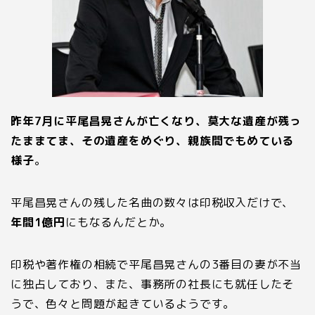
昨年
7
月に平尾昌晃さんが亡くなり、莫大な遺産が残っ
たままてま、その遺産をめぐり、親族間でもめている
様子
。
平尾昌晃さんの残した名曲の数々は印税収入だけで、
年間
1
億円
にもなるんだとか。
印税や著作権の相続で平尾昌晃さんの
3
番目の妻が不当
に独占しており、また、事務所の社長にも就任したそ
うで、色々と問題が起きているようです。