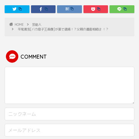
HOME
芸能人
平尾勇気[バカ息子][画像]が薬で逮捕！？父親の遺産相続は ！？
COMMENT