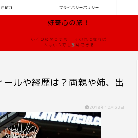
自己紹介
プライバシーポリシー
好奇心の旅！
いくつになっても、 その気になれば
人はいつでも
旅
はできる
フィールや経歴は？両親や姉、出
2018年10月30日