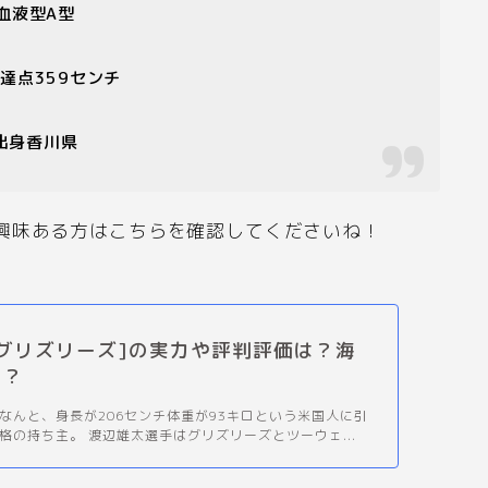
血液型
A
型
到達点
359
センチ
出身香川県
興味ある方はこちらを確認してくださいね！
グリズリーズ]の実力や評判評価は？海
は？
なんと、身長が206センチ体重が93キロという米国人に引
格の持ち主。 渡辺雄太選手はグリズリーズとツーウェ...