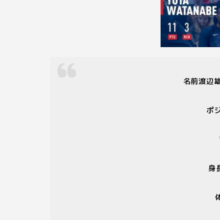
名前渡辺雄
ポ
身