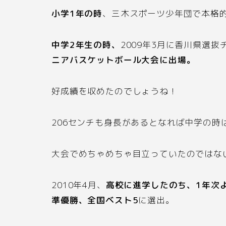
小学
1
年の時
、三木スポーツ少年団で本格
中学
2
年生の時、
2009
年
3
月に香川県選抜
ニアバスケットボール大会に出場。
好成績を収めたのでしょうね！
206
センチも身長があるとなれば中学の時
大会でめちゃめちゃ目立っていたのではな
2010
年
4
月、
高校に進学したのち、
1
年次
準優勝、全国ベスト
5
に選出。