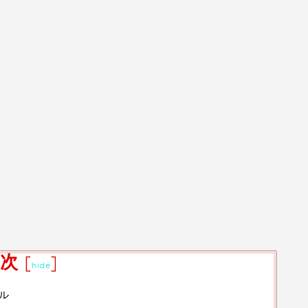
次
[
]
hide
ル