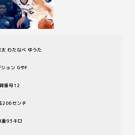
太 わたなべ ゆうた
ジション
G
や
F
背番号
12
長
206
センチ
体重
93
キロ