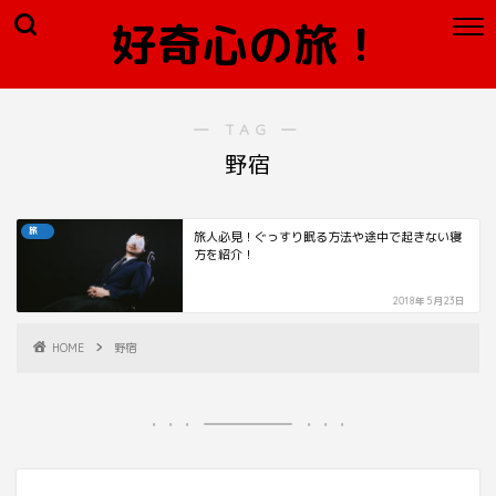
好奇心の旅！
― TAG ―
野宿
旅
旅人必見！ぐっすり眠る方法や途中で起きない寝
方を紹介！
2018年5月23日
HOME
野宿