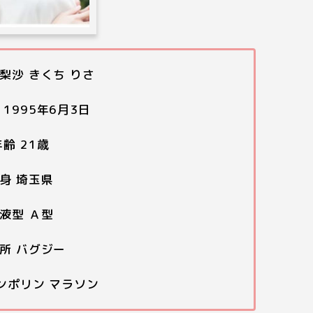
梨沙 きくち りさ
1995
年
6
月
3
日
年齢
21
歳
身 埼玉県
液型 Ａ型
所 バグジー
ンポリン マラソン