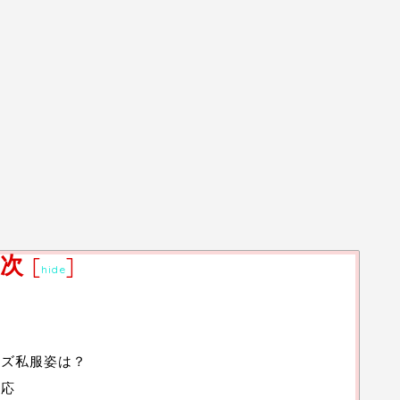
次
[
]
hide
イズ私服姿は？
反応