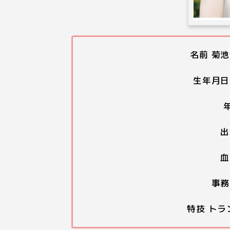
名前 菊池
生年月日
出
血
事務
特技 トラ