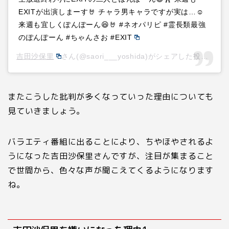
EXITが出演しまーす🤘 チャラ男キャラですが実は…☺️
来週も宜しくぽんぽーん😆🤘 #ネオパリピ #霊長類最強
のぽんぽーん #ちゃんさお #EXIT
吉田沙保里
さん(@saori___yoshida)がシェアした投稿 –
20
またこうした批判が多くなっていった理由についても
見ていきましょう。
バラエティ番組に出ることにより、ちやほやされるよ
うになった吉田沙保里さんですが、注目が集まること
で世間から、色々な声が聞こえてくるようになります
ね。