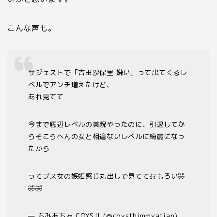
こんな声も。
サジェストで「吉田沙保里 嫌い」って出てくるレ
ベルでアンチ増えたけど、
あれ見てて
今まで底辺レベルの美貌やったのに、引退してか
らそこらへんの女と相違ないレベルに綺麗になっ
たから
ってブス女の嫉妬感じ丸出しで見てておもろい🤣
🤣🤣
— ちみあちゃ COYS‼︎ (@coysthimmyatian)