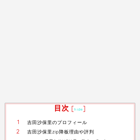
目次
[
]
hide
吉田沙保里のプロフィール
吉田沙保里zip降板理由や評判