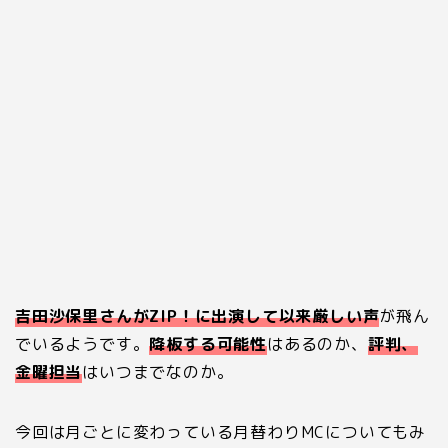
吉田沙保里さんが
ZIP
！に出演して以来厳しい声
が飛ん
でいるようです。
降板する可能性
はあるのか、
評判、
金曜担当
はいつまでなのか。
今回は月ごとに変わっている月替わり
MC
についてもみ