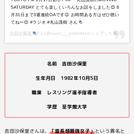
SATURDAY とても楽しくいろんなお話をしました😊 8
月31日まで3週連続OAです😉 お時間ある方はぜひ聴い
てねー😊 #ラジオ #丸山茂樹 さん
吉田沙保里
さん(@saori___yoshida)がシェアした投稿 –
20
名前 吉田沙保里
生年月日 1982年10月5日
職業 レスリング選手指導者
学歴 至学館大学
吉田沙保里さんは、
「霊長類最強女子」
という異名と