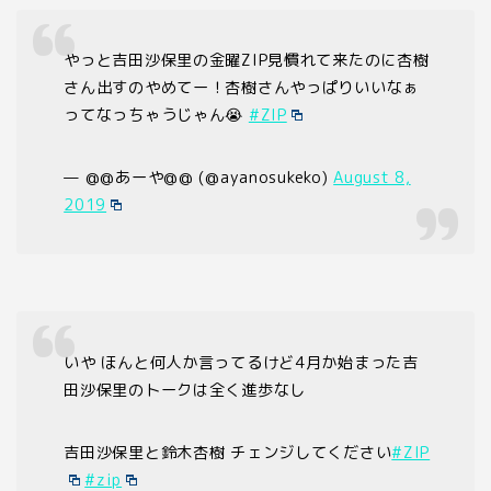
やっと吉田沙保里の金曜ZIP見慣れて来たのに杏樹
さん出すのやめてー！杏樹さんやっぱりいいなぁ
ってなっちゃうじゃん😭
#ZIP
— @@あーや@@ (@ayanosukeko)
August 8,
2019
いや ほんと何人か言ってるけど4月か始まった吉
田沙保里のトークは全く進歩なし
吉田沙保里と鈴木杏樹 チェンジしてください
#ZIP
#zip