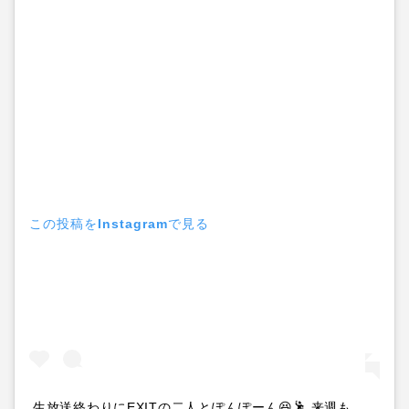
この投稿をInstagramで見る
生放送終わりにEXITの二人とぽんぽーん😆🕺 来週も