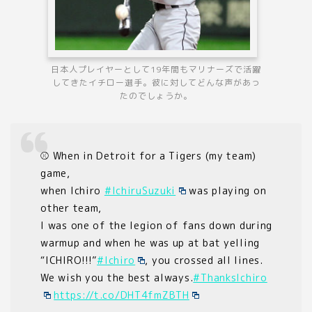
日本人プレイヤーとして19年間もマリナーズで活躍
してきたイチロー選手。彼に対してどんな声があっ
たのでしょうか。
⚾️ When in Detroit for a Tigers (my team)
game,
when Ichiro
#IchiruSuzuki
was playing on
other team,
I was one of the legion of fans down during
warmup and when he was up at bat yelling
“ICHIRO!!!”
#Ichiro
, you crossed all lines.
We wish you the best always.
#ThanksIchiro
https://t.co/DHT4fmZBTH