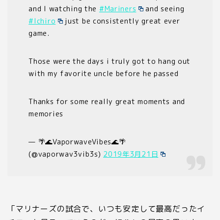
and I watching the
#Mariners
and seeing
#Ichiro
just be consistently great ever
game.
Those were the days i truly got to hang out
with my favorite uncle before he passed
Thanks for some really great moments and
memories
— 🌴🌊VaporwaveVibes🌊🌴
(@vaporwav3vib3s)
2019年3月21日
「マリナーズの試合で、いつも安定して最高だったイ