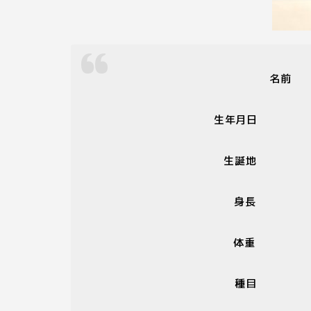
名前
生年月
生
身長
体
種