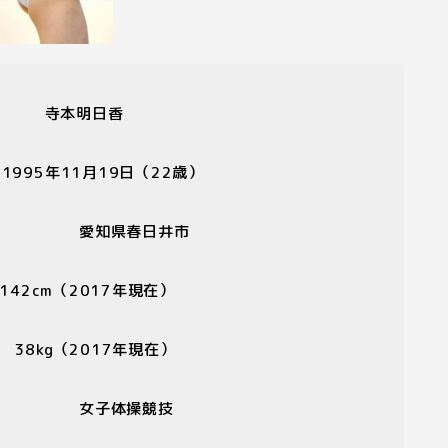
寺本明日香
日
1995
年
11
月
19
日（
22
歳）
誕地
愛知県春日井市
142cm
（
2017
年現在）
重
38kg
（
2017
年現在）
目
女子体操競技