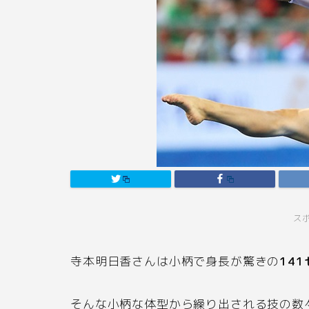
ス
寺本明日香さんは小柄で身長が驚きの
141
そんな小柄な体型から繰り出される技の数