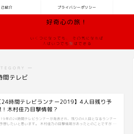
自己紹介
プライバシーポリシー
好奇心の旅！
いくつになっても、 その気になれば
人はいつでも
旅
はできる
ATEGORY ―
4時間テレビ
【24時間テレビランナー2019】4人目残り予
想！木村佳乃目撃情報？
019年の24時間テレビランナーが発表され、残りの4人目となるランナー
予想したいと思います。 木村佳乃の目撃情報があったとのことですが …